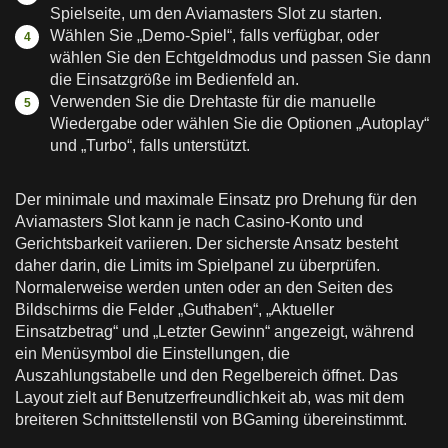
Spielseite, um den Aviamasters Slot zu starten.
Wählen Sie „Demo-Spiel“, falls verfügbar, oder
wählen Sie den Echtgeldmodus und passen Sie dann
die Einsatzgröße im Bedienfeld an.
Verwenden Sie die Drehtaste für die manuelle
Wiedergabe oder wählen Sie die Optionen „Autoplay“
und „Turbo“, falls unterstützt.
Der minimale und maximale Einsatz pro Drehung für den
Aviamasters Slot kann je nach Casino-Konto und
Gerichtsbarkeit variieren. Der sicherste Ansatz besteht
daher darin, die Limits im Spielpanel zu überprüfen.
Normalerweise werden unten oder an den Seiten des
Bildschirms die Felder „Guthaben“, „Aktueller
Einsatzbetrag“ und „Letzter Gewinn“ angezeigt, während
ein Menüsymbol die Einstellungen, die
Auszahlungstabelle und den Regelbereich öffnet. Das
Layout zielt auf Benutzerfreundlichkeit ab, was mit dem
breiteren Schnittstellenstil von BGaming übereinstimmt.