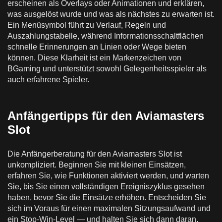
erscheinen als Overlays oder Animationen und erklären,
was ausgelöst wurde und was als nächstes zu erwarten ist.
Ein Menüsymbol führt zu Verlauf, Regeln und
Auszahlungstabelle, während Informationsschaltflächen
schnelle Erinnerungen an Linien oder Wege bieten
können. Diese Klarheit ist ein Markenzeichen von
BGaming und unterstützt sowohl Gelegenheitsspieler als
auch erfahrene Spieler.
Anfängertipps für den Aviamasters
Slot
Die Anfängerberatung für den Aviamasters Slot ist
unkompliziert. Beginnen Sie mit kleinen Einsätzen,
erfahren Sie, wie Funktionen aktiviert werden, und warten
Sie, bis Sie einen vollständigen Ereigniszyklus gesehen
haben, bevor Sie die Einsätze erhöhen. Entscheiden Sie
sich im Voraus für einen maximalen Sitzungsaufwand und
ein Stop-Win-Level — und halten Sie sich dann daran.