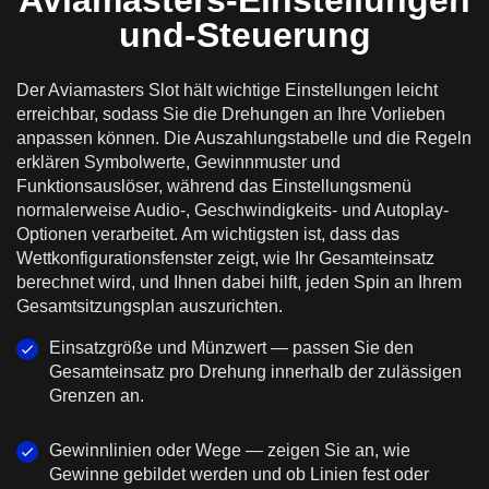
Aviamasters-Einstellungen
und-Steuerung
Der Aviamasters Slot hält wichtige Einstellungen leicht
erreichbar, sodass Sie die Drehungen an Ihre Vorlieben
anpassen können. Die Auszahlungstabelle und die Regeln
erklären Symbolwerte, Gewinnmuster und
Funktionsauslöser, während das Einstellungsmenü
normalerweise Audio-, Geschwindigkeits- und Autoplay-
Optionen verarbeitet. Am wichtigsten ist, dass das
Wettkonfigurationsfenster zeigt, wie Ihr Gesamteinsatz
berechnet wird, und Ihnen dabei hilft, jeden Spin an Ihrem
Gesamtsitzungsplan auszurichten.
Einsatzgröße und Münzwert — passen Sie den
Gesamteinsatz pro Drehung innerhalb der zulässigen
Grenzen an.
Gewinnlinien oder Wege — zeigen Sie an, wie
Gewinne gebildet werden und ob Linien fest oder