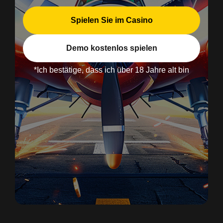
Spielen Sie im Casino
Demo kostenlos spielen
*Ich bestätige, dass ich über 18 Jahre alt bin