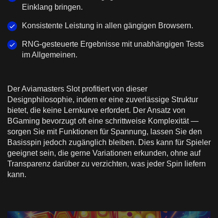
Einklang bringen.
Konsistente Leistung in allen gängigen Browsern.
RNG-gesteuerte Ergebnisse mit unabhängigen Tests
im Allgemeinen.
Der Aviamasters Slot profitiert von dieser
Designphilosophie, indem er eine zuverlässige Struktur
bietet, die keine Lernkurve erfordert. Der Ansatz von
BGaming bevorzugt oft eine schrittweise Komplexität —
sorgen Sie mit Funktionen für Spannung, lassen Sie den
Basisspin jedoch zugänglich bleiben. Dies kann für Spieler
geeignet sein, die gerne Variationen erkunden, ohne auf
Transparenz darüber zu verzichten, was jeder Spin liefern
kann.