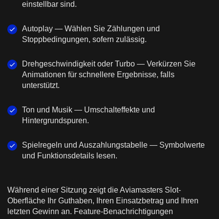
einstellbar sind.
Autoplay — Wählen Sie Zählungen und
Stoppbedingungen, sofern zulässig.
Drehgeschwindigkeit oder Turbo — Verkürzen Sie
Animationen für schnellere Ergebnisse, falls
unterstützt.
Ton und Musik — Umschalteffekte und
Hintergrundspuren.
Spielregeln und Auszahlungstabelle — Symbolwerte
und Funktionsdetails lesen.
Während einer Sitzung zeigt die Aviamasters Slot-
Oberfläche Ihr Guthaben, Ihren Einsatzbetrag und Ihren
letzten Gewinn an. Feature-Benachrichtigungen