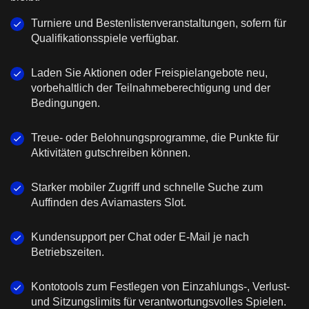
Turniere und Bestenlistenveranstaltungen, sofern für
Qualifikationsspiele verfügbar.
Laden Sie Aktionen oder Freispielangebote neu,
vorbehaltlich der Teilnahmeberechtigung und der
Bedingungen.
Treue- oder Belohnungsprogramme, die Punkte für
Aktivitäten gutschreiben können.
Starker mobiler Zugriff und schnelle Suche zum
Auffinden des Aviamasters Slot.
Kundensupport per Chat oder E-Mail je nach
Betriebszeiten.
Kontotools zum Festlegen von Einzahlungs-, Verlust-
und Sitzungslimits für verantwortungsvolles Spielen.