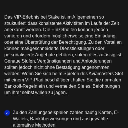
Das VIP-Erlebnis bei Stake ist im Allgemeinen so
strukturiert, dass konsistente Aktivitäten im Laufe der Zeit
anerkannt werden. Die Einzelheiten können jedoch
variieren und erfordern möglicherweise eine Einladung
oder eine Überprüfung der Berechtigung. Zu den Vorteilen
können maßgeschneiderte Dienstleistungen oder
personalisierte Angebote gehören, sofern dies zulässig ist.
Genaue Stufen, Vergünstigungen und Anforderungen
sollten jedoch nicht ohne Bestätigung angenommen
werden. Wenn Sie sich beim Spielen des Aviamasters Slot
mit einem VIP-Pfad beschäftigen, halten Sie die normalen
Bankroll-Regeln ein und vermeiden Sie es, Belohnungen
um ihrer selbst willen zu jagen.
Zu den Zahlungsbeispielen zählen häufig Karten, E-
Wallets, Banküberweisungen und ausgewählte
alternative Methoden.