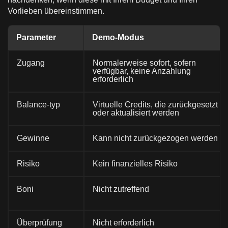
Vorlieben übereinstimmen.
Parameter
Demo-Modus
Zugang
Normalerweise sofort, sofern
verfügbar, keine Anzahlung
erforderlich
Balance-typ
Virtuelle Credits, die zurückgesetzt
oder aktualisiert werden
Gewinne
Kann nicht zurückgezogen werden
Risiko
Kein finanzielles Risiko
Boni
Nicht zutreffend
Überprüfung
Nicht erforderlich