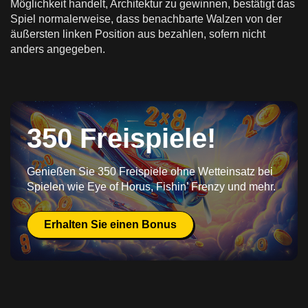
Möglichkeit handelt, Architektur zu gewinnen, bestätigt das
Spiel normalerweise, dass benachbarte Walzen von der
äußersten linken Position aus bezahlen, sofern nicht
anders angegeben.
350 Freispiele!
Genießen Sie 350 Freispiele ohne Wetteinsatz bei
Spielen wie Eye of Horus, Fishin’ Frenzy und mehr.
Erhalten Sie einen Bonus