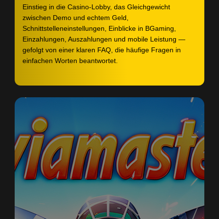
Einstieg in die Casino-Lobby, das Gleichgewicht
zwischen Demo und echtem Geld,
Schnittstelleneinstellungen, Einblicke in BGaming,
Einzahlungen, Auszahlungen und mobile Leistung —
gefolgt von einer klaren FAQ, die häufige Fragen in
einfachen Worten beantwortet.