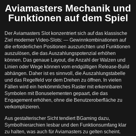
Aviamasters Mechanik und
Funktionen auf dem Spiel
Der Aviamasters Slot konzentriert sich auf das klassische
Ziel moderner Video-Slots: — Gewinnkombinationen auf
die erforderlichen Positionen auszurichten und Funktionen
auszulösen, die das Auszahlungspotenzial erhöhen
können. Das genaue Layout, die Anzahl der Walzen und
Linien oder Wege können vom endgültigen Release-Build
abhängen. Daher ist es sinnvoll, die Auszahlungstabelle
und das Regelfeld vor dem Drehen zu öffnen. In vielen
Fällen wird ein herkömmliches Raster mit erkennbaren
Symbolen mit Bonuselementen gepaart, die das
Engagement erhöhen, ohne die Benutzeroberfläche zu
verkomplizieren.
Aus gestalterischer Sicht tendiert BGaming dazu,
Symbolhierarchien lesbar und den Funktionsumfang klar
zu halten, was auch für Aviamasters zu gelten scheint.