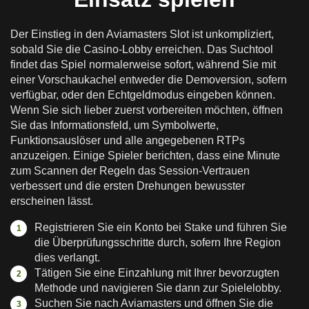
Der Einstieg in den Aviamasters Slot ist unkompliziert,
sobald Sie die Casino-Lobby erreichen. Das Suchtool
findet das Spiel normalerweise sofort, während Sie mit
einer Vorschaukachel entweder die Demoversion, sofern
verfügbar, oder den Echtgeldmodus eingeben können.
Wenn Sie sich lieber zuerst vorbereiten möchten, öffnen
Sie das Informationsfeld, um Symbolwerte,
Funktionsauslöser und alle angegebenen RTPs
anzuzeigen. Einige Spieler berichten, dass eine Minute
zum Scannen der Regeln das Session-Vertrauen
verbessert und die ersten Drehungen bewusster
erscheinen lässt.
Registrieren Sie ein Konto bei Stake und führen Sie
die Überprüfungsschritte durch, sofern Ihre Region
dies verlangt.
Tätigen Sie eine Einzahlung mit Ihrer bevorzugten
Methode und navigieren Sie dann zur Spielelobby.
Suchen Sie nach Aviamasters und öffnen Sie die