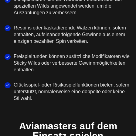
speziellen Wilds angewendet werden, um die
Auszahlungen zu verbessern.
Respins oder kaskadierende Walzen können, sofern
enthalten, aufeinanderfolgende Gewinne aus einem
einzigen bezahlten Spin verketten.
Freispielrunden können zusätzliche Modifikatoren wie
Sticky Wilds oder verbesserte Gewinnmöglichkeiten
enthalten.
Glücksspiel- oder Risikospielfunktionen bieten, sofern
unterstützt, normalerweise eine doppelte oder keine
Stilwahl.
Aviamasters auf dem
Einsatz spielen