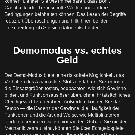
können. Denken Sie wie immer daran, dass Boni,
Cashback oder Treueschritte Wetten und andere
Bedingungen beinhalten können. Das Lesen der Begriffe
reduziert Überraschungen und hilft Ihnen bei der
Entscheidung, ob Sie sich dafür entscheiden.
Demomodus vs. echtes
Geld
Der Demo-Modus bietet eine risikofreie Möglichkeit, das
Verhalten des Aviamasters Slot zu erfahren. Sie können
die Einsatzgrößen testen, beobachten, wie sich Gewinne
bilden, und Funktionsauslöser üben, ohne Ihr tatsächliches
Gleichgewicht zu berühren. Außerdem können Sie das
Tempo — die Kadenz der Gewinne, die Häufigkeit der
Funktionen und die Art und Weise, wie Multiplikatoren
landen, überprüfen, sofern vorhanden. Sobald Sie mit der
Mechanik vertraut sind, können Sie über Echtgeldspiele
nachdenken, wenn diese mit Ihrem Budget und Ihren