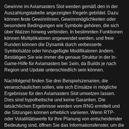
Gewinne im Aviamasters Slot werden gemäß den in der
Auszahlungstabelle angezeigten Regeln gebildet. Dazu
können feste Gewinnlinien, Gewinnmöglichkeiten oder
besondere Bedingungen wie Symbole gehören, die sich
über Walzen hinweg verbinden. In bestimmten Funktionen
können Multiplikatoren angewendet werden, und freie
Runden können die Dynamik durch verbesserte
Symbolsätze oder hinzugefügte Modifikatoren ändern.
Bestätigen Sie wie immer die genaue Struktur in der In-
Game-Hilfe für Aviamasters bei 1win, da Builds je nach
Region und Update unterschiedlich sein können.
Nachfolgend finden Sie drei Beispielszenarien, die
veranschaulichen sollen, wie sich Einsätze in mögliche
Ergebnisse für den Aviamasters Slot umsetzen lassen.
Dies sind hypothetische und keine Garantien. Die
tatsächlichen Ergebnisse werden vom RNG ermittelt und
die Sitzungen können erheblich variieren. Wenn RTP-
oder Volatilitätswerte für Ihre Planung von entscheidender
Bedeutung sind, öffnen Sie das Informationsfenster, um die