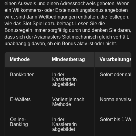
einen Ausweis und einen Adressnachweis gebeten. Wenn
ein Willkommens- oder Ersteinzahlungsbonus angeboten
wird, sind darin Wettbedingungen enthalten, die festlegen,
wie das Slot-Spiel dazu beiträgt. Lesen Sie die
Bonusregeln immer sorgfältig durch und denken Sie daran,
dass sich der Aviamasters Slot mechanisch gleich verhält,
unabhängig davon, ob ein Bonus aktiv ist oder nicht.
Methode
Mindestbetrag
Verarbeitungsg
Bankkarten
In der
Sofort oder nahe
Kassiererin
abgebildet
E-Wallets
Variiert je nach
Normalerweise s
Methode
Online-
In der
Sofort bis 1 Wer
Banking
Kassiererin
abgebildet