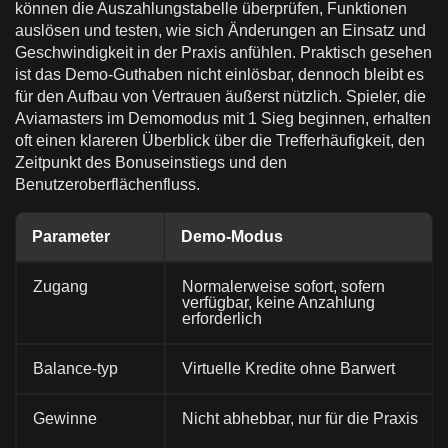
können die Auszahlungstabelle überprüfen, Funktionen
auslösen und testen, wie sich Änderungen an Einsatz und
Geschwindigkeit in der Praxis anfühlen. Praktisch gesehen
ist das Demo-Guthaben nicht einlösbar, dennoch bleibt es
für den Aufbau von Vertrauen äußerst nützlich. Spieler, die
Aviamasters im Demomodus mit 1 Sieg beginnen, erhalten
oft einen klareren Überblick über die Trefferhäufigkeit, den
Zeitpunkt des Bonuseinstiegs und den
Benutzeroberflächenfluss.
Parameter
Demo-Modus
Zugang
Normalerweise sofort, sofern
verfügbar, keine Anzahlung
erforderlich
Balance-typ
Virtuelle Kredite ohne Barwert
Gewinne
Nicht abhebbar, nur für die Praxis