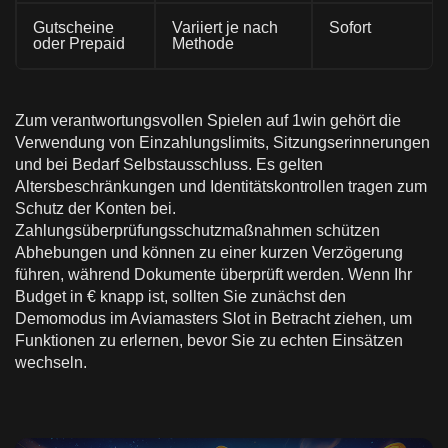
Gutscheine
Variiert je nach
Sofort
oder Prepaid
Methode
Zum verantwortungsvollen Spielen auf 1win gehört die
Verwendung von Einzahlungslimits, Sitzungserinnerungen
und bei Bedarf Selbstausschluss. Es gelten
Altersbeschränkungen und Identitätskontrollen tragen zum
Schutz der Konten bei.
Zahlungsüberprüfungsschutzmaßnahmen schützen
Abhebungen und können zu einer kurzen Verzögerung
führen, während Dokumente überprüft werden. Wenn Ihr
Budget in € knapp ist, sollten Sie zunächst den
Demomodus im Aviamasters Slot in Betracht ziehen, um
Funktionen zu erlernen, bevor Sie zu echten Einsätzen
wechseln.