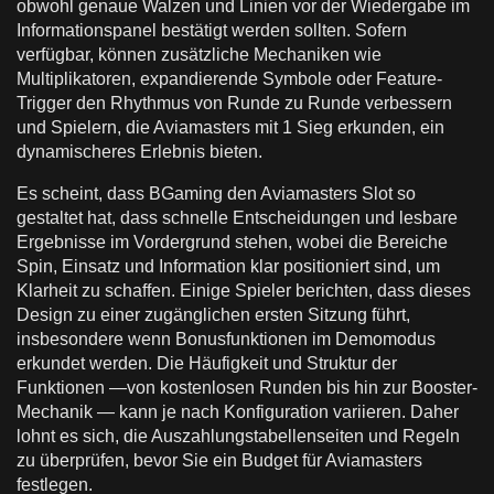
obwohl genaue Walzen und Linien vor der Wiedergabe im
Informationspanel bestätigt werden sollten. Sofern
verfügbar, können zusätzliche Mechaniken wie
Multiplikatoren, expandierende Symbole oder Feature-
Trigger den Rhythmus von Runde zu Runde verbessern
und Spielern, die Aviamasters mit 1 Sieg erkunden, ein
dynamischeres Erlebnis bieten.
Es scheint, dass BGaming den Aviamasters Slot so
gestaltet hat, dass schnelle Entscheidungen und lesbare
Ergebnisse im Vordergrund stehen, wobei die Bereiche
Spin, Einsatz und Information klar positioniert sind, um
Klarheit zu schaffen. Einige Spieler berichten, dass dieses
Design zu einer zugänglichen ersten Sitzung führt,
insbesondere wenn Bonusfunktionen im Demomodus
erkundet werden. Die Häufigkeit und Struktur der
Funktionen —von kostenlosen Runden bis hin zur Booster-
Mechanik — kann je nach Konfiguration variieren. Daher
lohnt es sich, die Auszahlungstabellenseiten und Regeln
zu überprüfen, bevor Sie ein Budget für Aviamasters
festlegen.