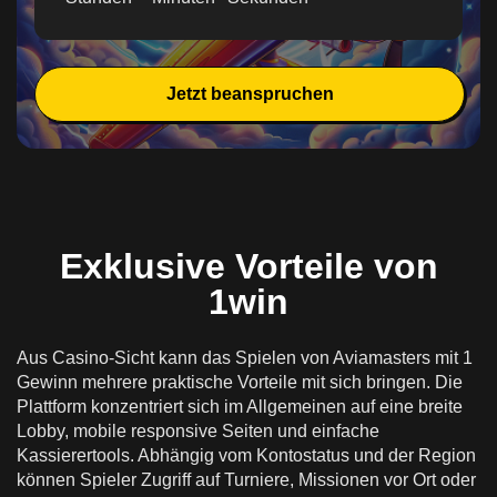
Jetzt beanspruchen
Exklusive Vorteile von
1win
Aus Casino-Sicht kann das Spielen von Aviamasters mit 1
Gewinn mehrere praktische Vorteile mit sich bringen. Die
Plattform konzentriert sich im Allgemeinen auf eine breite
Lobby, mobile responsive Seiten und einfache
Kassierertools. Abhängig vom Kontostatus und der Region
können Spieler Zugriff auf Turniere, Missionen vor Ort oder