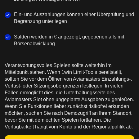
Ein- und Auszahlungen können einer Überprüfung und
Begrenzung unterliegen
Salden werden in € angezeigt, gegebenenfalls mit
Börsenabwicklung
Verantwortungsvolles Spielen sollte weiterhin im
Mittelpunkt stehen. Wenn 1win Limit-Tools bereitstellt,
sollten Sie vor dem Öffnen von Aviamasters Einzahlungs-,
Verlust- oder Sitzungsobergrenzen festlegen. In vielen
Fällen ermöglicht dies, die Unterhaltungsseite des
Aviamasters Slot ohne ungeplante Ausgaben zu genießen.
Wenn Sie Funktionen lieber zunächst risikofrei erkunden
möchten, suchen Sie nach Demozugriff an Ihrem Standort,
bevor Sie mit dem echten Spielen fortfahren. Die
Verfügbarkeit hängt vom Konto und der Regionalpolitik ab.