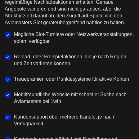
regelmäßige Nachladeaktionen erhalten. Genaue
Angebote variieren und sind nicht garantiert, aber die
Struktur zielt darauf ab, den Zugriff auf Spiele wie den
Aviamasters Slot geräteübergreifend nahtlos zu halten.
Mögliche Slot-Turniere oder Netzwerkveranstaltungen,
sofern verfügbar
Reload- oder Freispielaktionen, die je nach Region
und Zeit variieren können
Treueprämien oder Punktesysteme für aktive Konten
Mobilfreundliche Website mit schneller Suche nach
Aviamasters bei 1win
Kundensupport über mehrere Kanäle, je nach
Verfügbarkeit